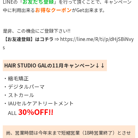
お友だち登録
LINEの「
」を行って頂くことで、キャンペーン
お得なクーポン
中に利用出来る
がGet出来ます。
是非、この機会にご登録下さい!!
【お友達登録】はコチラ
⇒
https://line.me/R/ti/p/dHjSBiNvy
s
HAIR STUDIO GALの11月キャンペーン↓↓
・縮毛矯正
・デジタルパーマ
・ストカール
・IAUセルケアトリートメント
30%OFF!!
ALL
尚、営業時間は今年末まで短縮営業（18時営業終了）とさせ